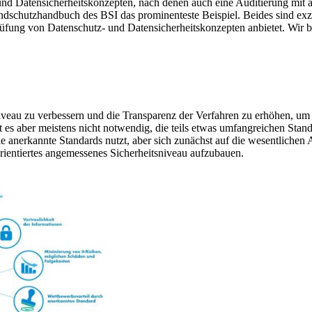
und Datensicherheitskonzepten, nach denen auch eine Auditierung mit an
undschutzhandbuch des BSI das prominenteste Beispiel. Beides sind ex
fung von Datenschutz- und Datensicherheitskonzepten anbietet. Wir be
veau zu verbessern und die Transparenz der Verfahren zu erhöhen, um d
 es aber meistens nicht notwendig, die teils etwas umfangreichen Stan
anerkannte Standards nutzt, aber sich zunächst auf die wesentlichen A
rientiertes angemessenes Sicherheitsniveau aufzubauen.