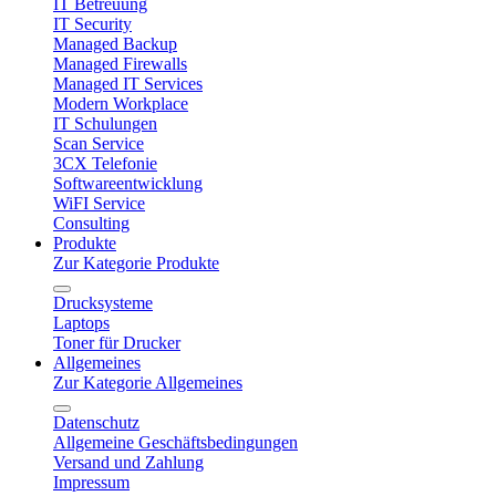
IT Betreuung
IT Security
Managed Backup
Managed Firewalls
Managed IT Services
Modern Workplace
IT Schulungen
Scan Service
3CX Telefonie
Softwareentwicklung
WiFI Service
Consulting
Produkte
Zur Kategorie Produkte
Drucksysteme
Laptops
Toner für Drucker
Allgemeines
Zur Kategorie Allgemeines
Datenschutz
Allgemeine Geschäftsbedingungen
Versand und Zahlung
Impressum